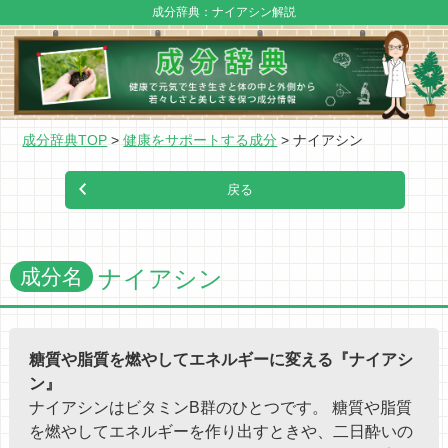
成分辞典：ナイアシン解説
成分辞典TOP
健康をサポートする成分
ナイアシン
成分名
ナイアシン
糖質や脂質を燃やしてエネルギーに変える『ナイアシ
ン』
ナイアシンはビタミンB群のひとつです。 糖質や脂質
を燃やしてエネルギーを作り出すときや、二日酔いの